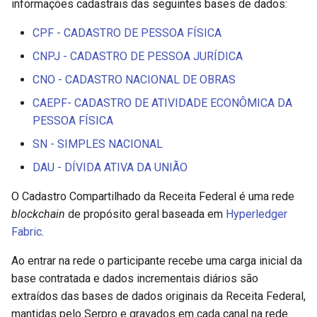
informações cadastrais das seguintes bases de dados:
d
CPF - CADASTRO DE PESSOA FÍSICA
o
CNPJ - CADASTRO DE PESSOA JURÍDICA
a
CNO - CADASTRO NACIONAL DE OBRAS
p
CAEPF- CADASTRO DE ATIVIDADE ECONÔMICA DA
e
PESSOA FÍSICA
s
SN - SIMPLES NACIONAL
q
DAU - DÍVIDA ATIVA DA UNIÃO
u
O Cadastro Compartilhado da Receita Federal é uma rede
blockchain
de propósito geral baseada em
Hyperledger
i
Fabric
.
s
Ao entrar na rede o participante recebe uma carga inicial da
a
base contratada e dados incrementais diários são
extraídos das bases de dados originais da Receita Federal,
mantidas pelo Serpro e gravados em cada canal na rede