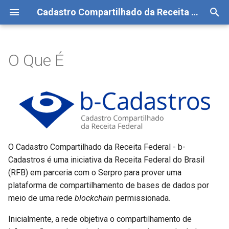
Cadastro Compartilhado da Receita Federal
I
n
O Que É
Público-Alvo
Preparação
Como consultar
Manutenção do Peer
Cadastro de Pessoa Física
i
c
Gestão da Rede
Execução
Como replicar
Cadastro de Pessoa Jurídica
i
Modelo de Responsabilidade
Cadastro Nacional de Obras
a
Compartilhada
Cadastro de Atividade
l
O Cadastro Compartilhado da Receita Federal - b-
Econômica Pessoa Física
Cadastros é uma iniciativa da Receita Federal do Brasil
i
(RFB) em parceria com o Serpro para prover uma
z
Simples Nacional
plataforma de compartilhamento de bases de dados por
meio de uma rede
blockchain
permissionada.
a
Dívida Ativa da União
n
Inicialmente, a rede objetiva o compartilhamento de