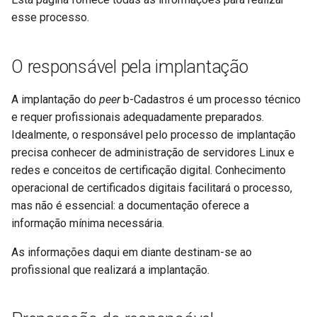
d
esse processo.
O que fazer em caso de
o
problemas durante
implantação?
a
O responsável pela implantação
p
Após a implantação: como
A implantação do
peer
b-Cadastros é um processo técnico
usar?
e
e requer profissionais adequadamente preparados.
Idealmente, o responsável pelo processo de implantação
s
Links úteis
precisa conhecer de administração de servidores Linux e
q
redes e conceitos de certificação digital. Conhecimento
operacional de certificados digitais facilitará o processo,
u
mas não é essencial: a documentação oferece a
i
informação mínima necessária.
s
As informações daqui em diante destinam-se ao
a
profissional que realizará a implantação.