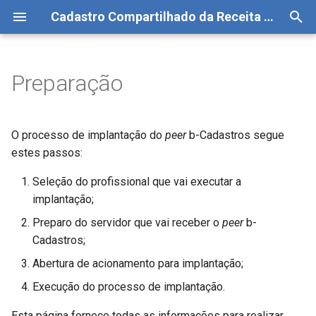
Cadastro Compartilhado da Receita Federal
I
n
Preparação
O responsável pela
Como consultar
Manutenção do Peer
Cadastro de Pessoa Física
i
implantação
c
Como replicar
Cadastro de Pessoa Jurídica
O processo de implantação do
peer
b-Cadastros segue
Preparação do responsável
i
estes passos:
Cadastro Nacional de Obras
a
Preparação do servidor
Seleção do profissional que vai executar a
Cadastro de Atividade
implantação;
l
Certificado digital
Econômica Pessoa Física
Preparo do servidor que vai receber o
peer
b-
i
Cadastros;
z
Abrir o pedido de implantação
Simples Nacional
Abertura de acionamento para implantação;
a
Envio do procedimento para
Dívida Ativa da União
Execução do processo de implantação.
n
implantação
Esta página fornece todas as informações para realizar