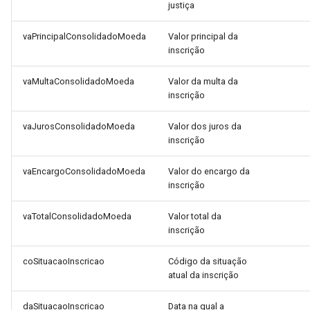
justiça
vaPrincipalConsolidadoMoeda
Valor principal da
inscrição
vaMultaConsolidadoMoeda
Valor da multa da
inscrição
vaJurosConsolidadoMoeda
Valor dos juros da
inscrição
vaEncargoConsolidadoMoeda
Valor do encargo da
inscrição
vaTotalConsolidadoMoeda
Valor total da
inscrição
coSituacaoInscricao
Código da situação
atual da inscrição
daSituacaoInscricao
Data na qual a