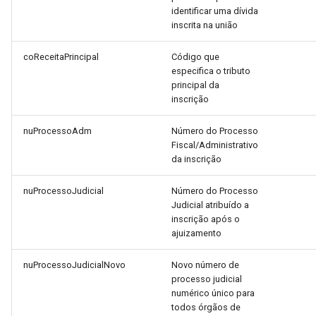
d
identificar uma dívida
inscrita na união
o
coReceitaPrincipal
Código que
a
especifica o tributo
principal da
p
inscrição
e
nuProcessoAdm
Número do Processo
s
Fiscal/Administrativo
da inscrição
q
u
nuProcessoJudicial
Número do Processo
Judicial atribuído a
i
inscrição após o
ajuizamento
s
a
nuProcessoJudicialNovo
Novo número de
processo judicial
numérico único para
todos órgãos de