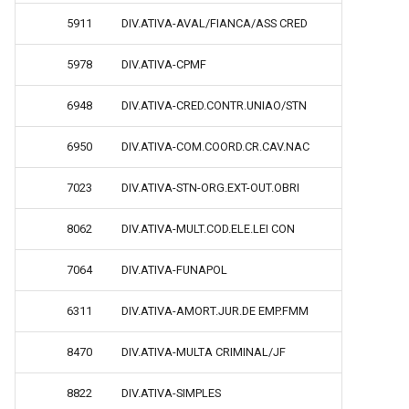
5911
DIV.ATIVA-AVAL/FIANCA/ASS CRED
5978
DIV.ATIVA-CPMF
6948
DIV.ATIVA-CRED.CONTR.UNIAO/STN
6950
DIV.ATIVA-COM.COORD.CR.CAV.NAC
7023
DIV.ATIVA-STN-ORG.EXT-OUT.OBRI
8062
DIV.ATIVA-MULT.COD.ELE.LEI CON
7064
DIV.ATIVA-FUNAPOL
6311
DIV.ATIVA-AMORT.JUR.DE EMP.FMM
8470
DIV.ATIVA-MULTA CRIMINAL/JF
8822
DIV.ATIVA-SIMPLES