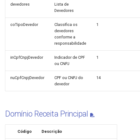
devedores
Lista de
Devedores
coTipoDevedor
Classifica os
1
devedores
conforme a
responsabilidade
inCpfCnpjDevedor
Indicador de CPF
1
ou CNPJ
nuCpfCnpjDevedor
CPF ou CNPJ do
14
devedor
Domínio Receita Principal
Código
Descrição