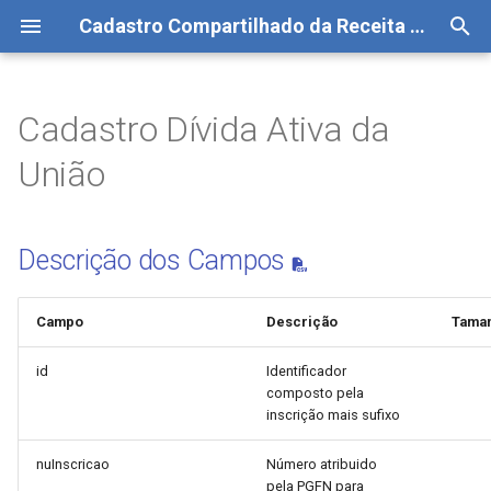
Cadastro Compartilhado da Receita Federal
I
n
Cadastro Dívida Ativa da
Preparação
Como consultar
Manutenção do Peer
Descrição dos Campos
i
União
c
Execução
Como replicar
Dados dos Devedores
i
Descrição dos Campos
Domínio Receita Principal
a
Domínio Situação da
l
Campo
Descrição
Tama
Inscrição
i
id
Identificador
z
composto pela
inscrição mais sufixo
a
nuInscricao
Número atribuido
n
pela PGFN para